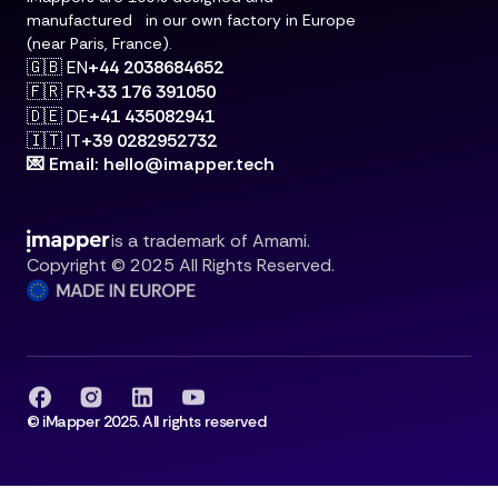
manufactured in our own factory in Europe
(near Paris, France).
🇬🇧 EN
+44 2038684652
🇫🇷 FR
+33 176 391050
🇩🇪 DE
+41 435082941
🇮🇹 IT
+39 0282952732
💌 Email: hello@imapper.tech
is a trademark of Amami.
Copyright © 2025 All Rights Reserved.
© iMapper 2025. All rights reserved