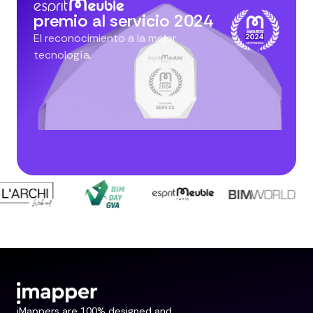
premio al servicio 2024
El reconocimiento a la mejor
tecnología.
iMappers are 100% designed and