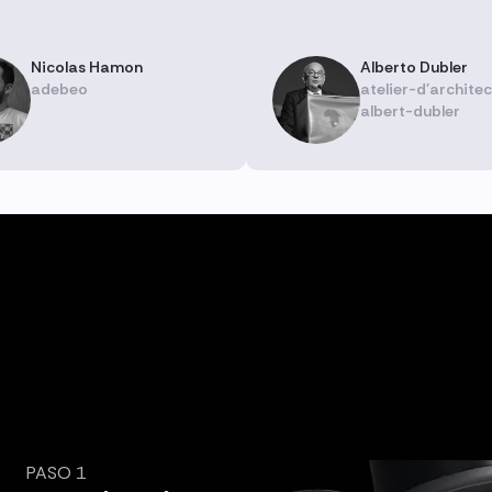
Nicolas Hamon
Alberto Dubler
adebeo
atelier-d'archite
albert-dubler
PASO 1