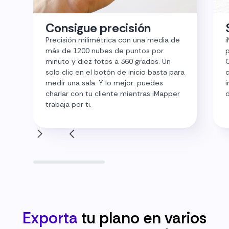
Consigue precisión
Precisión milimétrica con una media de
i
más de 1200 nubes de puntos por
p
minuto y diez fotos a 360 grados. Un
C
solo clic en el botón de inicio basta para
c
medir una sala. Y lo mejor: puedes
i
charlar con tu cliente mientras iMapper
d
trabaja por ti.
Exporta
tu plano en varios