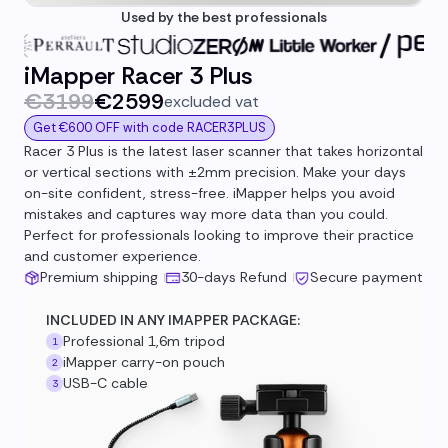
Used by the best professionals
iMapper Racer 3 Plus
€3199
€2599
excluded vat
Get €600 OFF with code RACER3PLUS
Racer 3 Plus is the latest laser scanner that takes horizontal
or vertical sections with ±2mm precision. Make your days
on-site confident, stress-free. iMapper helps you avoid
mistakes and captures way more data than you could.
Perfect for professionals looking to improve their practice
and customer experience.
Premium shipping
30-days Refund
Secure payment
INCLUDED IN ANY IMAPPER PACKAGE:
Professional 1,6m tripod
1
iMapper carry-on pouch
2
USB-C cable
3