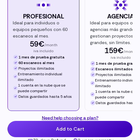
PROFESIONAL
AGENCIA
Ideal para individuos o
Ideal para equipos o
equipos pequeños con 60
agencias más grandes 
escaneos al mes.
gestionan proyectos m
59€
grandes, sin límites.
/month
159€
iva incluido
/month
1 mes de prueba gratuita
iva incluido
60 escaneos al mes
1 mes de prueba gratuit
Proyectos ilimitados
Escaneos ilimitados po
Entrenamiento individual
Proyectos ilimitados
ilimitado
Entrenamiento individual
1 cuenta en la nube que se
ilimitado
puede compartir
1 cuenta en la nube que 
Datos guardados hasta 5 años
puede compartir
Datos guardados hasta 5
Need help choosing a plan?
Add to Cart