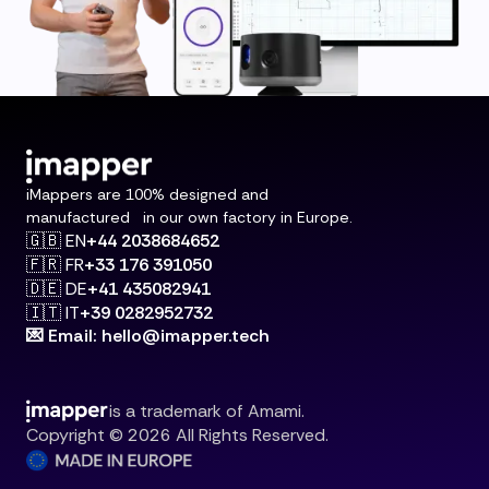
iMappers are 100% designed and
manufactured in our own factory in Europe.
🇬🇧 EN
+44 2038684652
🇫🇷 FR
+33 176 391050
🇩🇪 DE
+41 435082941
🇮🇹 IT
+39 0282952732
💌 Email: hello@imapper.tech
is a trademark of Amami.
Copyright © 2026 All Rights Reserved.