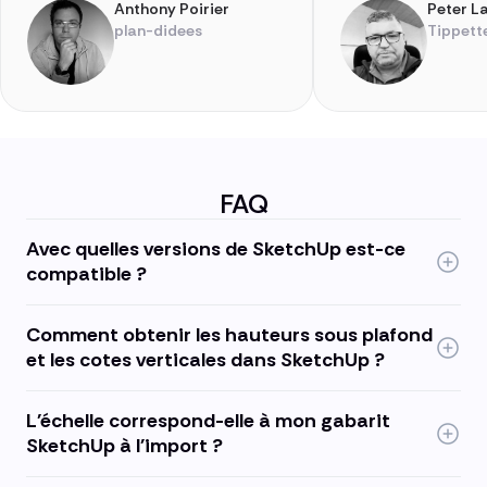
Anthony Poirier
Peter L
plan-didees
Tippett
FAQ
Avec quelles versions de SketchUp est-ce
compatible ?
Comment obtenir les hauteurs sous plafond
et les cotes verticales dans SketchUp ?
L'échelle correspond-elle à mon gabarit
SketchUp à l'import ?