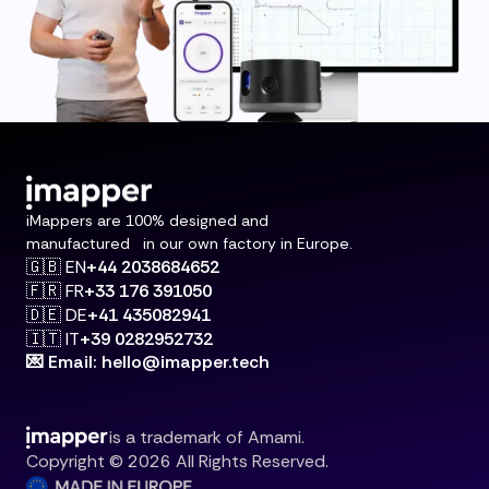
iMappers are 100% designed and
manufactured in our own factory in Europe.
🇬🇧 EN
+44 2038684652
🇫🇷 FR
+33 176 391050
🇩🇪 DE
+41 435082941
🇮🇹 IT
+39 0282952732
💌 Email: hello@imapper.tech
is a trademark of Amami.
Copyright © 2026 All Rights Reserved.