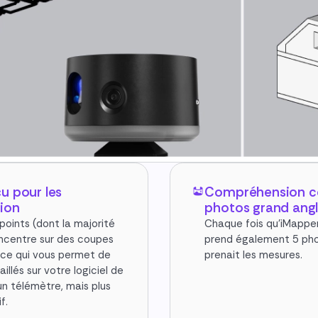
çu pour les
Compréhension co
tion
photos grand ang
 points (dont la majorité
Chaque fois qu'iMapper
oncentre sur des coupes
prend également 5 phot
, ce qui vous permet de
prenait les mesures.
llés sur votre logiciel de
un télémètre, mais plus
f.