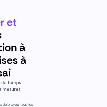
r et
s
tion à
ises à
sai
e le temps
les mesures
tible avec tous les