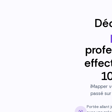
Déc
profe
effec
10
iMapper v
passé sur 
Portée allant 