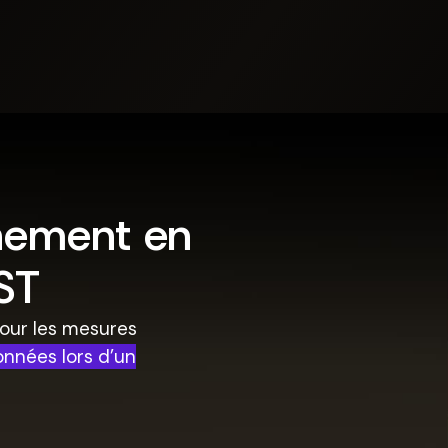
nement en
EST
pour les mesures
onnées lors d'un