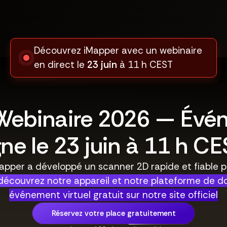
Découvrez iMapper avec un webinaire
en direct le
23 juin
à 11 h CEST
Webinaire 2026 — Évé
gne le 23 juin à 11 h C
apper a développé un scanner 2D rapide et fiable 
découvrez notre appareil et notre plateforme de d
événement virtuel gratuit sur notre site officiel
Réservez votre place gratuitement