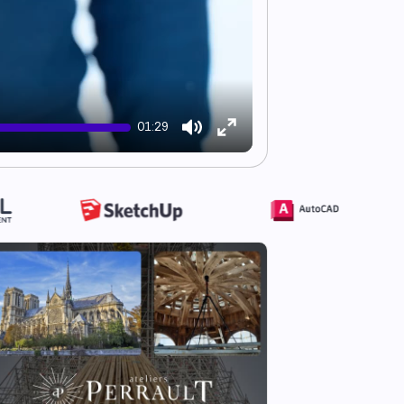
01:29
Mute
Enter
fullscreen