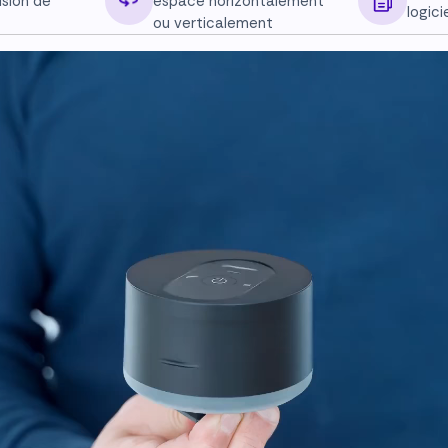
ision de
espace horizontalement
logici
ou verticalement