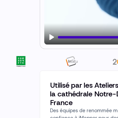
Play
Utilisé par les Atelie
la cathédrale Notre-
France
Des équipes de renommée mo
confiance à iMapper pour des