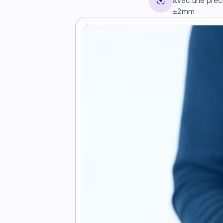
avec une préc
±2mm