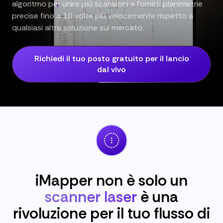
algoritmo per unire più scansioni e fornirti planimetrie
precise fino a 10 volte più velocemente rispetto a
qualsiasi altra soluzione sul mercato.
Richiedi il tuo posto gratuito per il lancio
dal vivo
iMapper non è solo un
scanner laser
è una
rivoluzione per il tuo flusso di