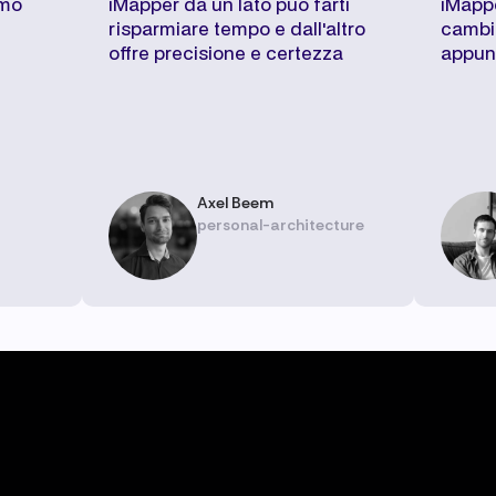
imo
iMapper da un lato può farti
iMapp
risparmiare tempo e dall'altro
cambiat
offre precisione e certezza
appunt
Axel Beem
personal-architecture