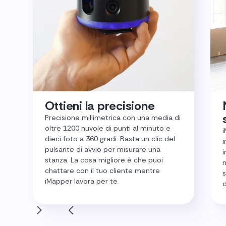
Ottieni la precisione
Precisione millimetrica con una media di
oltre 1200 nuvole di punti al minuto e
i
dieci foto a 360 gradi. Basta un clic del
i
pulsante di avvio per misurare una
i
stanza. La cosa migliore è che puoi
m
chattare con il tuo cliente mentre
s
iMapper lavora per te.
d