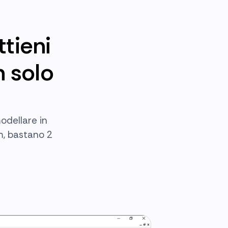
tieni
n solo
odellare in
m, bastano 2