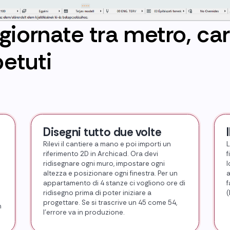
giornate tra metro, car
petuti
Disegni tutto due volte
Rilevi il cantiere a mano e poi importi un
L
riferimento 2D in Archicad. Ora devi
f
ridisegnare ogni muro, impostare ogni
l
altezza e posizionare ogni finestra. Per un
a
appartamento di 4 stanze ci vogliono ore di
f
ridisegno prima di poter iniziare a
(
progettare. Se si trascrive un 45 come 54,
n
l'errore va in produzione.