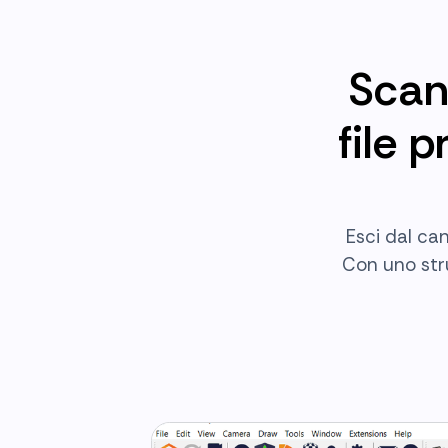
Scan
file 
Esci dal ca
Con uno str