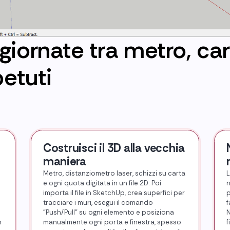
giornate tra metro, car
petuti
Costruisci il 3D alla vecchia
maniera
Metro, distanziometro laser, schizzi su carta
L
e ogni quota digitata in un file 2D. Poi
n
importa il file in SketchUp, crea superfici per
p
tracciare i muri, esegui il comando
f
"Push/Pull" su ogni elemento e posiziona
N
n
manualmente ogni porta e finestra, spesso
f