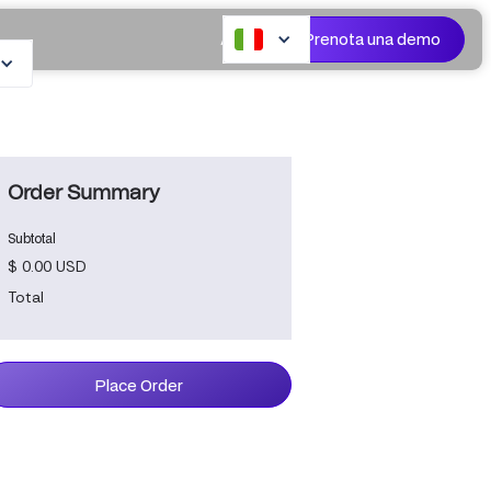
Prenota una demo
Accedi
Order Summary
Subtotal
$ 0.00 USD
Total
Place Order