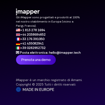
Gli iMapper sono progettati e prodotti al 100%
nel nostro stabilimento in Europa (vicino a
Parigi, Francia).
+1 813 278 1694
+44 2038684652
+33 176 391050
+41 435082941
+39 0282952732
💌 Posta elettronica: hello@imapper.tech
Prenota una demo
iMapper è un marchio registrato di Amami.
Copyright © 2025 Tutti i diritti riservati.