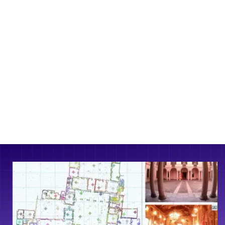
Mida o dibuje superficies con precisión en
punto de la nube
Mida los m² y m³ exactos de cada habitaci
herramienta de área digital