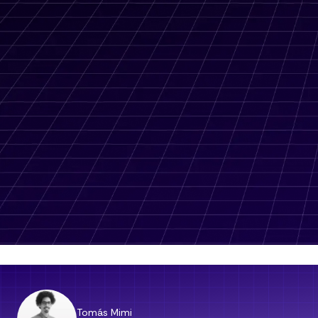
⏱️ Mide cualquier habitación en 2 minutos
💬 Hable con los clientes y las medidas de iMapper
🔗 Comparta las mediciones con sus colaboradores
Tomás Mimi