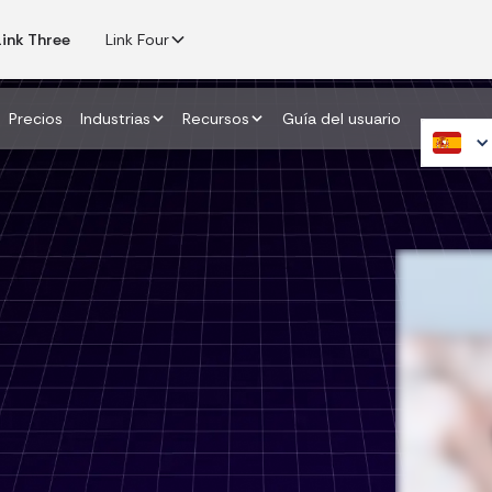
Link Three
Link Four
Precios
Industrias
Recursos
Guía del usuario
lanta
ás rápido que