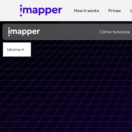
How it works
Prices
Cómo funciona
Idioma
Capture planos de p
precisos
15 veces m
a mano