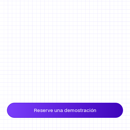
💬 Hable con los clientes mientras iMapper mide
⚠️ No más errores al medir in situ
Reserve una demostración