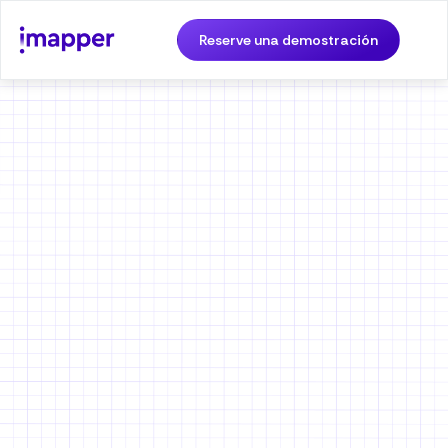
Reserve una demostración
iMapper ayuda a los
diseñadores de interiores a
crear planos de planta 100%
confiables en la primera
visita al sitio
✅ No se necesitan conocimientos técnicos
📐 Menos estrés al tomar medidas