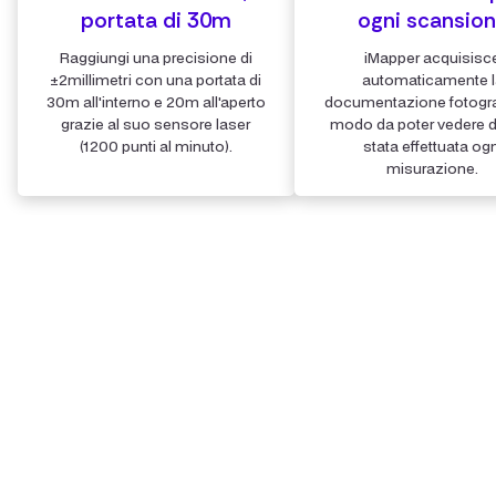
portata di 30m
ogni scansio
Raggiungi una precisione di
iMapper acquisisc
±2millimetri con una portata di
automaticamente l
30m all'interno e 20m all'aperto
documentazione fotogra
grazie al suo sensore laser
modo da poter vedere 
(1200 punti al minuto).
stata effettuata ogn
misurazione.
Step 2
Carica le scansioni e archivia
tutti i dettagli in modo sicuro