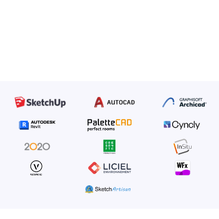
(metrica o imperiale)
Esporta le linee per eliminare i coni d'ombra
Puoi iniziare i tuoi disegni riducendo il rischio di errori
manuali