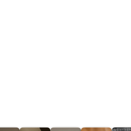
Step 5
Mantieni i progetti organizzati,
crea preventivi più
velocemente e condividili con i
collaboratori
Condividi i progetti con un numero di utenti illimitato in
1 clic
(nessun login richiesto)
Tutte le tue scansioni sono su un cloud sicuro,
accessibile da qualsiasi luogo
La licenza di una piattaforma iMapper consente a più
utenti di accedere e lavorare contemporaneamente.