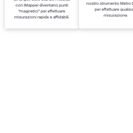
nostro strumento Metro D
con iMapper diventano punti
per effettuare qualsi
"magnetici" per effettuare
misurazione.
misurazioni rapide e affidabili.
Step 4
Esporta le nuvole di punti nell'unità di tua scelta