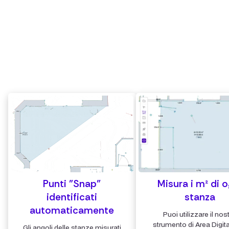
Misura o disegna con precisione le distanze e superfici
tra qualsiasi punto della nuvola
Misura i m² e i m³ esatti di ogni stanza con lo strumento
Area Digitale
Punti "Snap"
Misura i m² di o
identificati
stanza
automaticamente
Puoi utilizzare il nos
strumento di Area Digital
Gli angoli delle stanze misurati