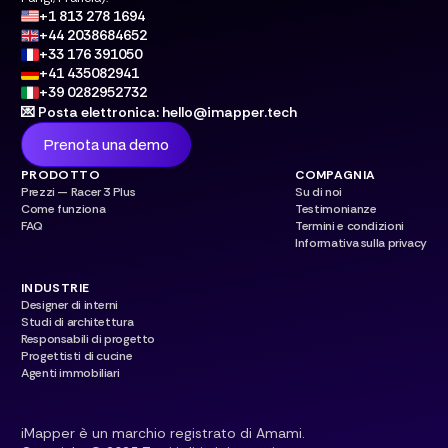
+1 813 278 1694
+44 2038684652
+33 176 391050
+41 435082941
+39 0282952732
💌 Posta elettronica: hello@imapper.tech
Prenota una demo
PRODOTTO
COMPAGNIA
Prezzi — Racer 3 Plus
Su di noi
Come funziona
Testimonianze
FAQ
Termini e condizioni
Informativa sulla privacy
INDUSTRIE
Designer di interni
Studi di architettura
Responsabili di progetto
Progettisti di cucine
Agenti immobiliari
iMapper è un marchio registrato di Amami.