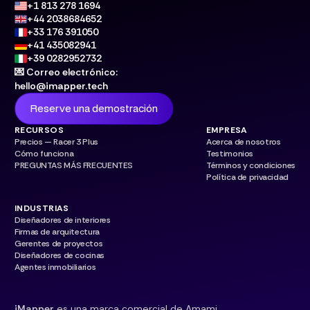
+1 813 278 1694
+44 2038684652
+33 176 391050
+41 435082941
+39 0282952732
💌 Correo electrónico:
hello@imapper.tech
Reserve una demostración
RECURSOS
EMPRESA
Precios — Racer 3 Plus
Acerca de nosotros
Cómo funciona
Testimonios
PREGUNTAS MÁS FRECUENTES
Términos y condiciones
Política de privacidad
INDUSTRIAS
Diseñadores de interiores
Firmas de arquitectura
Gerentes de proyectos
Diseñadores de cocinas
Agentes inmobiliarios
iMapper
es una marca comercial de Amami.