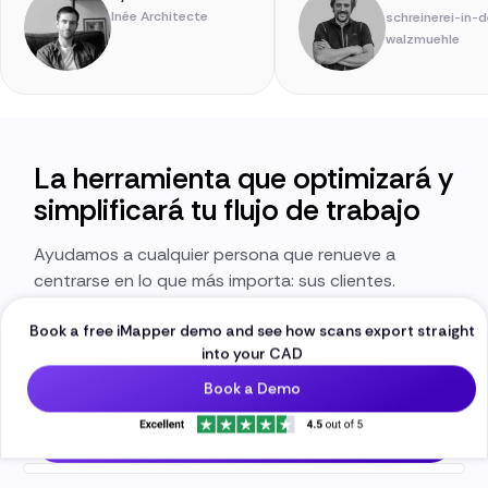
Inée Architecte
schreinerei-in-d
walzmuehle
La herramienta que optimizará y
simplificará tu flujo de trabajo
Ayudamos a cualquier persona que renueve a
centrarse en lo que más importa: sus clientes.
Coloque el iMapper en la habitación a medir, pulse el
Book a free iMapper demo and see how scans export straight
botón de encendido y continúe hablando del
into your CAD
proyecto con su cliente. En menos de tres minutos,
se medirá incluso la habitación más desordenada.
Book a Demo
Reserve una demostración