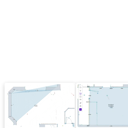
et analysez tous les détails
Repérez les petits détails tels que les moulures de
portes, les murs en pierre et les inflexions structurelles
Mesurez l'épaisseur des murs ainsi que les angles de la
pièce
Mesurez ou dessinez des surfaces avec précision entre
n'importe quel point du nuage
Mesurez exactement le m² et le m³ de chaque pièce à
l'aide de l'outil de zone numérique