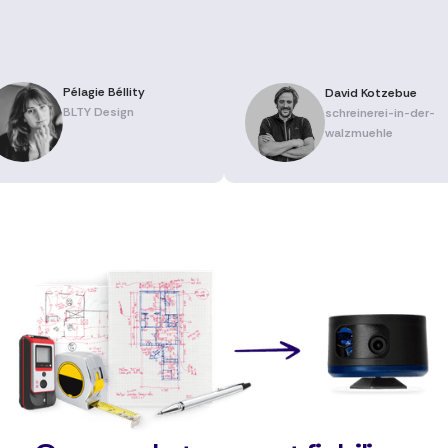
Pélagie Béllity
David Kotzebue
BLTY Design
schreinerei-in-der-
walzmuehle