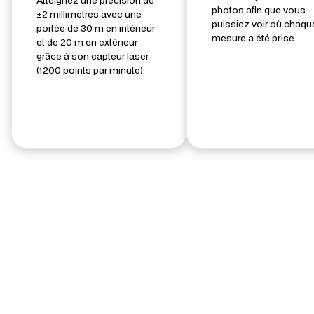
Atteignez une précision de
photos afin que vous
±2 millimètres avec une
puissiez voir où chaqu
portée de 30 m en intérieur
mesure a été prise.
et de 20 m en extérieur
grâce à son capteur laser
(1200 points par minute).
Étape 2
Téléchargez les scans et
enregistrez tous les détails en
toute sécurité