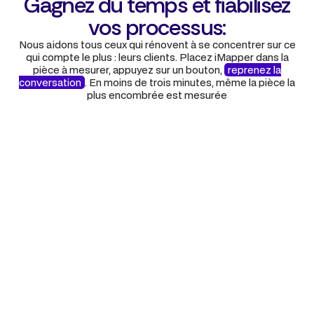
Gagnez du temps et fiabilisez
vos processus:
Nous aidons tous ceux qui rénovent à se concentrer sur ce
qui compte le plus : leurs clients. Placez iMapper dans la
pièce à mesurer, appuyez sur un bouton,
reprenez la
conversation
. En moins de trois minutes, même la pièce la
plus encombrée est mesurée
Étape 1
Activez iMapper au milieu de
la pièce en un clic
Tout le monde peut mesurer
n'importe quelle pièce en
2 minutes
, aussi complexe soit-elle