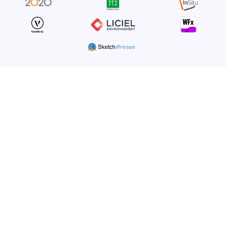
Étape 5
Organisez tous vos projets,
créez des devis plus
rapidement et partagez-les
avec les collaborateurs du
projet