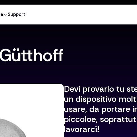
se
Support
 Gütthoff
Devi provarlo tu st
un dispositivo molt
usare, da portare i
piccoloe, soprattut
lavorarci!