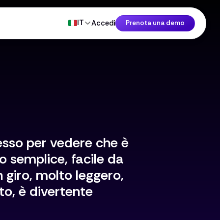
IT
Accedi
Prenota una demo
esso per vedere che è
o semplice, facile da
n giro, molto leggero,
to, è divertente