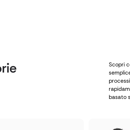
orie
Scopri 
semplice
processi
rapidame
basato s