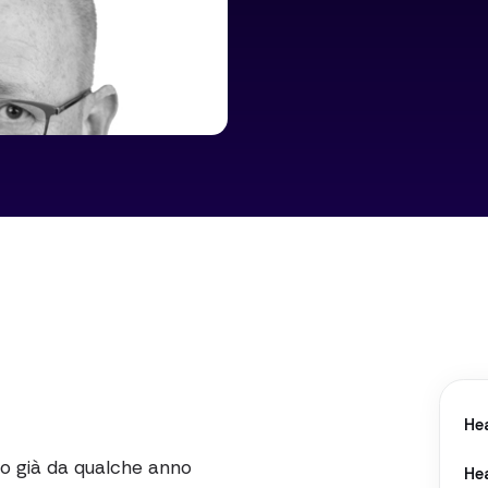
He
ro già da qualche anno
He