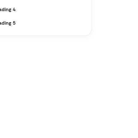
ading 4
ading 5