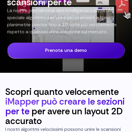
scansioni per te
La nostra piattaforma dati intelligente utilizza uno
speciale algoritmo per unire più scansioni e fornirti
planimetrie precise fino a 10 volte più velocemente
rispetto a qualsiasi altra soluzione sul mercato.
Prenota una demo
Scopri quanto velocemente
iMapper può creare le sezioni
per te
per avere un layout 2D
accurato
I nostri algoritmi velocissimi possono unire le scansioni