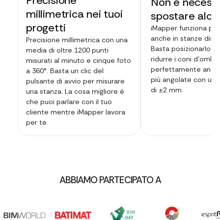
Precisione
Non è necess
millimetrica nei tuoi
spostare alcu
progetti
iMapper funziona pe
anche in stanze diso
Precisione millimetrica con una
Basta posizionarlo i
media di oltre 1200 punti
ridurre i coni d'ombr
misurati al minuto e cinque foto
perfettamente anche
a 360°. Basta un clic del
più angolate con una
pulsante di avvio per misurare
di ±2 mm.
una stanza. La cosa migliore è
che puoi parlare con il tuo
cliente mentre iMapper lavora
per te.
ABBIAMO PARTECIPATO A