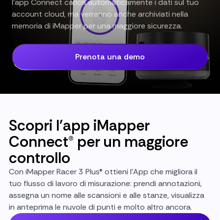
l'app Connect carica automaticamente i dati sul tuo
account cloud, ma verranno anche archiviati nella
memoria di iMapper per una maggiore sicurezza.
Prenota una demo
Scopri l'app iMapper
Connect® per un maggiore
controllo
Con iMapper Racer 3 Plus® ottieni l'App che migliora il
tuo flusso di lavoro di misurazione: prendi annotazioni,
assegna un nome alle scansioni e alle stanze, visualizza
in anteprima le nuvole di punti e molto altro ancora.