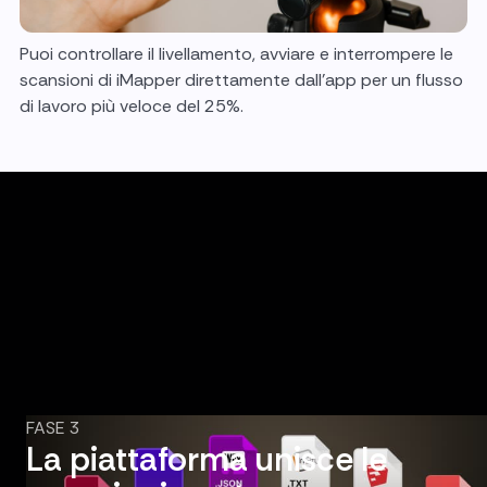
Puoi controllare il livellamento, avviare e interrompere le
scansioni di iMapper direttamente dall'app per un flusso
di lavoro più veloce del 25%.
FASE 3
La piattaforma unisce le