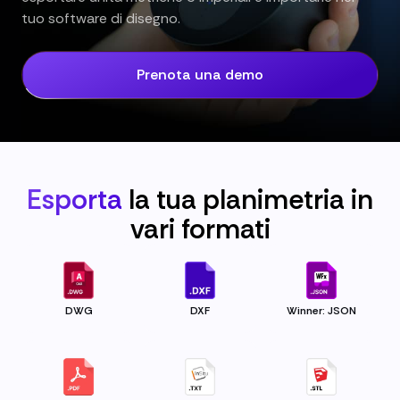
tuo software di disegno.
Prenota una demo
Esporta
la tua planimetria in
vari
formati
DWG
DXF
Winner: JSON