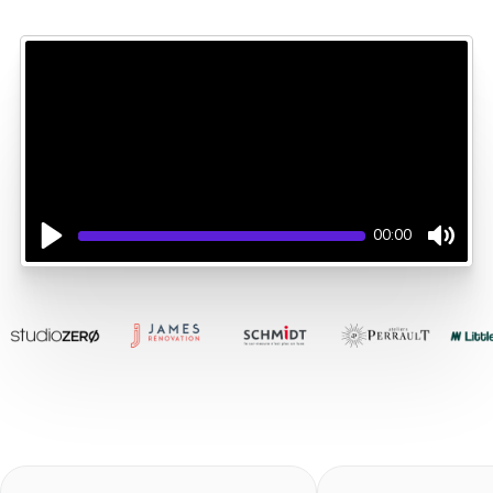
00:00
Play
Mute