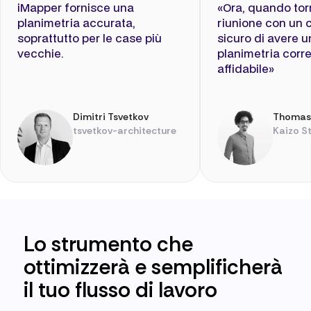
iMapper fornisce una
«Ora, quando to
planimetria accurata,
riunione con un c
soprattutto per le case più
sicuro di avere 
vecchie.
planimetria corre
affidabile»
Dimitri Tsvetkov
Thomas
tsvetkov-architecture
Kaizo S
Lo strumento che
ottimizzerà e semplificherà
il tuo flusso di lavoro