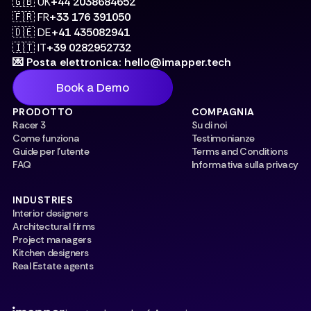
🇬🇧 UK
+44 2038684652
🇫🇷 FR
+33 176 391050
🇩🇪 DE
+41 435082941
🇮🇹 IT
+39 0282952732
💌 Posta elettronica: hello@imapper.tech
Book a Demo
PRODOTTO
COMPAGNIA
Racer 3
Su di noi
Come funziona
Testimonianze
Guide per l'utente
Terms and Conditions
FAQ
Informativa sulla privacy
INDUSTRIES
Interior designers
Architectural firms
Project managers
Kitchen designers
Real Estate agents