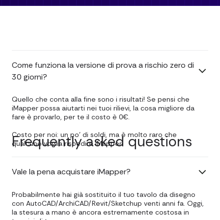
Come funziona la versione di prova a rischio zero di
30 giorni?
Quello che conta alla fine sono i risultati! Se pensi che
iMapper possa aiutarti nei tuoi rilievi, la cosa migliore da
fare è provarlo, per te il costo è 0€.
Costo per noi: un po' di soldi, ma è molto raro che
Frequently asked questions
qualcuno voglia rispedire iMapper.
Vale la pena acquistare iMapper?
Probabilmente hai già sostituito il tuo tavolo da disegno
con AutoCAD/ArchiCAD/Revit/Sketchup venti anni fa. Oggi,
la stesura a mano è ancora estremamente costosa in