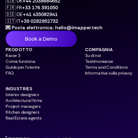
🇬🇧 UK
+44 2038684652
🇫🇷 FR
+33 176 391050
🇩🇪 DE
+41 435082941
🇮🇹 IT
+39 0282952732
💌 Posta elettronica: hello@imapper.tech
Book a Demo
PRODOTTO
COMPAGNIA
Racer 3
Su di noi
Come funziona
Testimonianze
Guide per l'utente
Terms and Conditions
FAQ
Informativa sulla privacy
INDUSTRIES
Interior designers
Architectural firms
Project managers
Kitchen designers
Real Estate agents