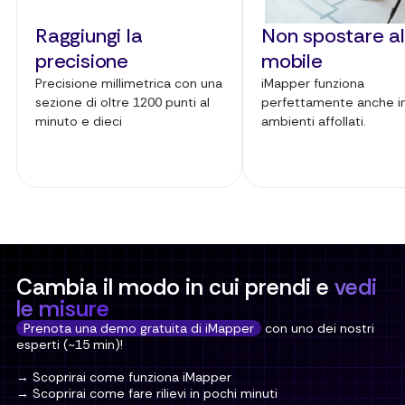
Raggiungi la
Non spostare a
precisione
mobile
Precisione millimetrica con una
iMapper funziona
sezione di oltre 1200 punti al
perfettamente anche i
minuto e dieci
ambienti affollati.
Cambia il modo in cui prendi e
vedi
le misure
Prenota una demo gratuita di iMapper
con uno dei nostri
esperti (~15 min)!
→ Scoprirai come funziona iMapper
→ Scoprirai come fare rilievi in pochi minuti