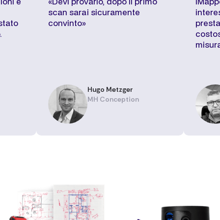
ioni è
«Devi provarlo, dopo il primo
iMapp
scan sarai sicuramente
intere
stato
convinto»
presta
.
costos
misura
Hugo Metzger
MH Conception