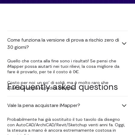
Come funziona la versione di prova a rischio zero di
30 giorni?
Quello che conta alla fine sono i risultati! Se pensi che
iMapper possa aiutarti nei tuoi rilievi, la cosa migliore da
fare è provarlo, per te il costo è 0€.
Costo per noi: un po' di soldi, ma è molto raro che
Frequently asked questions
qualcuno voglia rispedire iMapper.
Vale la pena acquistare iMapper?
Probabilmente hai già sostituito il tuo tavolo da disegno
con AutoCAD/ArchiCAD/Revit/Sketchup venti anni fa. Oggi,
la stesura a mano è ancora estremamente costosa in