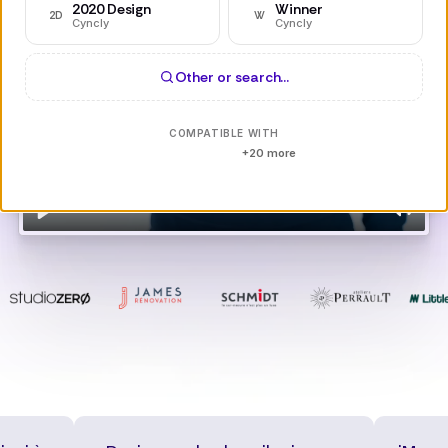
2020 Design
Winner
2D
W
Cyncly
Cyncly
Other or search…
COMPATIBLE WITH
+20 more
01:29
Play
Mute