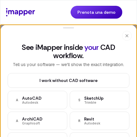
Prenota una demo
iMapper, il nuovo laser scanner
See iMapper inside
your
CAD
2D per misurazioni affidabili
workflow.
Tell us your software — we'll show the exact integration.
L'ultima versione di iMapper ora può essere controllata
da app ed è ancora più precisa: garantisce
I work without CAD software
un'accuratezza di ±2mm ed effettua sezioni con +3000
punti.
AutoCAD
SketchUp
A
S
Autodesk
Trimble
Prenota una demo
ArchiCAD
Revit
A
R
Graphisoft
Autodesk