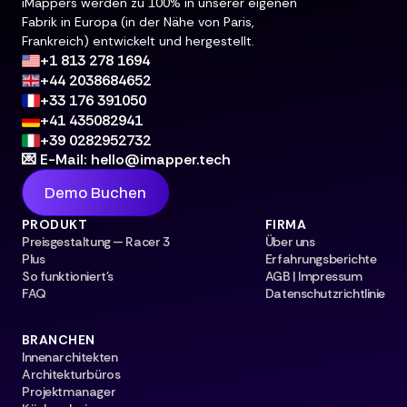
iMappers werden zu 100% in unserer eigenen
Fabrik in Europa (in der Nähe von Paris,
Frankreich) entwickelt und hergestellt.
+1 813 278 1694
+44 2038684652
+33 176 391050
+41 435082941
+39 0282952732
💌 E-Mail: hello@imapper.tech
Demo Buchen
PRODUKT
FIRMA
Preisgestaltung — Racer 3
Über uns
Plus
Erfahrungsberichte
So funktioniert's
AGB | Impressum
FAQ
Datenschutzrichtlinie
BRANCHEN
Innenarchitekten
Architekturbüros
Projektmanager