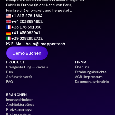
Fabrik in Europa (in der Nähe von Paris,
Frankreich) entwickelt und hergestellt.
+1 813 278 1694
+44 2038684652
+33 176 391050
+41 435082941
+39 0282952732
💌 E-Mail: hello@imapper.tech
Demo Buchen
PRODUKT
FIRMA
Preisgestaltung — Racer 3
Über uns
Plus
Erfahrungsberichte
So funktioniert's
AGB | Impressum
FAQ
Datenschutzrichtlinie
BRANCHEN
Innenarchitekten
Architekturbüros
Projektmanager
Küchendesigner