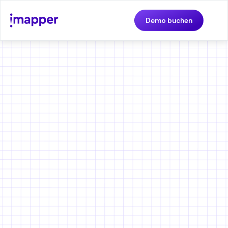
Demo buchen
iMapper hilft
Küchendesignern, beim
ersten Versuch zu 100%
genau zu messen
🙋 Kann von jedem Verkäufer verwendet werden, der
keine technischen Kenntnisse hat