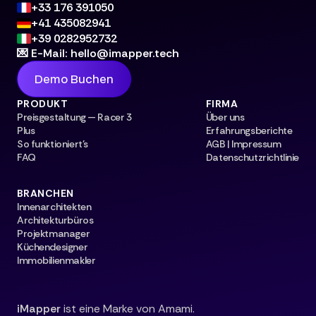
+33 176 391050
+41 435082941
+39 0282952732
💌 E-Mail: hello@imapper.tech
Demo Buchen
PRODUKT
FIRMA
Preisgestaltung — Racer 3
Über uns
Plus
Erfahrungsberichte
So funktioniert's
AGB | Impressum
FAQ
Datenschutzrichtlinie
BRANCHEN
Innenarchitekten
Architekturbüros
Projektmanager
Küchendesigner
Immobilienmakler
iMapper
ist eine Marke von Amami.