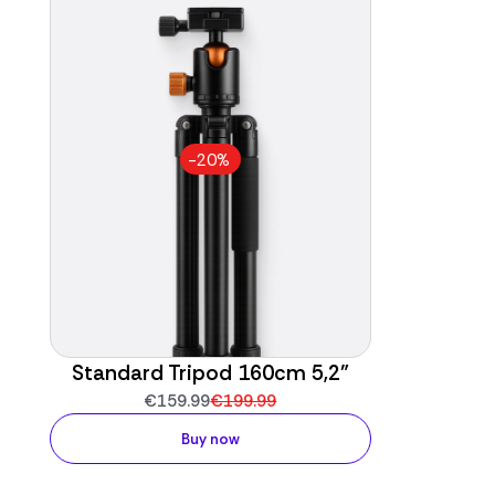
-20%
Standard Tripod 160cm 5,2”
€159.99
€199.99
Buy now