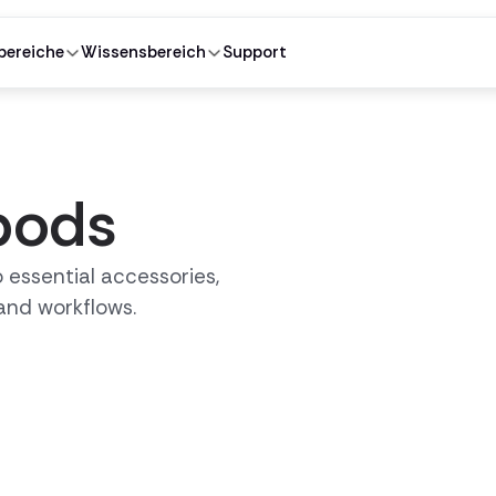
ereiche
Wissensbereich
Support
pods
 essential accessories,
and workflows.