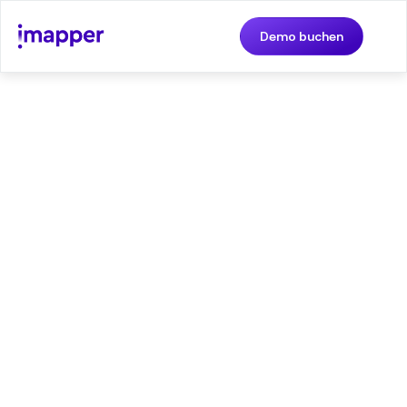
Demo buchen
Testen Sie iMapper 30 Tage
lang ohne Risiko
Free access to our platform during the 30-day
trial period, including an unlimited number of
point clouds that you can upload to the