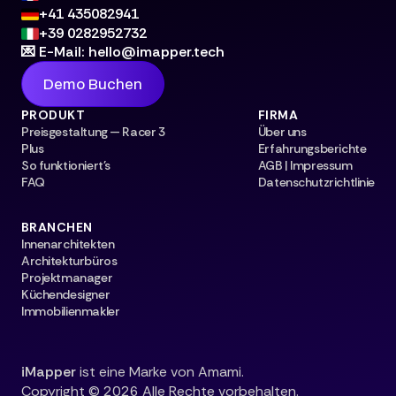
+41 435082941
+39 0282952732
💌 E-Mail: hello@imapper.tech
Demo Buchen
PRODUKT
FIRMA
Preisgestaltung — Racer 3
Über uns
Plus
Erfahrungsberichte
So funktioniert's
AGB | Impressum
FAQ
Datenschutzrichtlinie
BRANCHEN
Innenarchitekten
Architekturbüros
Projektmanager
Küchendesigner
Immobilienmakler
iMapper
ist eine Marke von Amami.
Copyright © 2026 Alle Rechte vorbehalten.