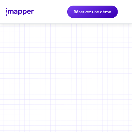
Réservez une démo
iMapper aide les cuisinistes à
effectuer des mesures
précises à 100 % dès le
premier essai
🙋 Utilisable par tout vendeur non technique
📐 Mesures parfaites pour l'aménagement de la cuisine
💬 Concentrez-vous sur la vente pendant qu'iMapper