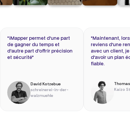
"iMapper permet d'une part
"Maintenant, lor
de gagner du temps et
reviens d'une re
d'autre part d'offrir précision
avec un client, je
et sécurité"
d'avoir un plan é
fiable.
Thomas
David Kotzebue
Kaizo S
schreinerei-in-der-
walzmuehle