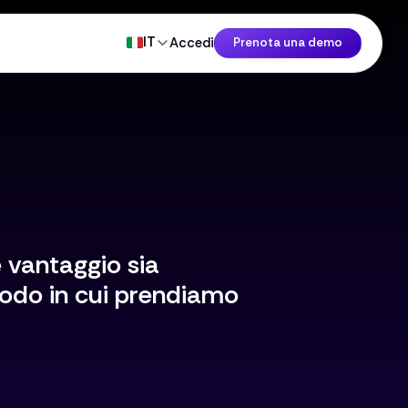
IT
Accedi
Prenota una demo
 vantaggio sia
modo in cui prendiamo