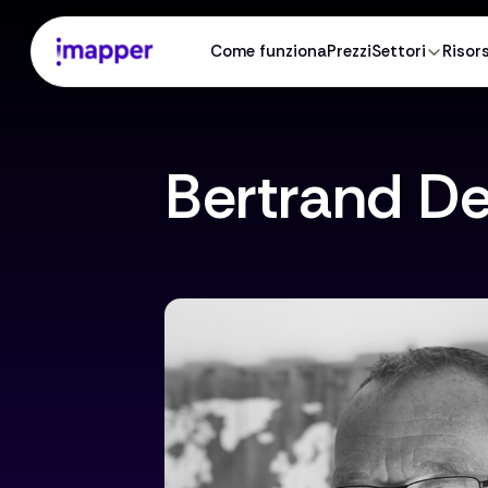
Come funziona
Prezzi
Settori
Risor
Bertrand D