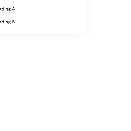
ading 4
ading 5