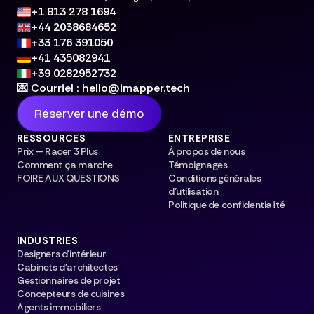
+1 813 278 1694
+44 2038684652
+33 176 391050
+41 435082941
+39 0282952732
💌 Courriel : hello@imapper.tech
Réserver une démo
RESSOURCES
ENTREPRISE
Prix — Racer 3 Plus
À propos de nous
Comment ça marche
Témoignages
FOIRE AUX QUESTIONS
Conditions générales
d'utilisation
Politique de confidentialité
INDUSTRIES
Designers d'intérieur
Cabinets d'architectes
Gestionnaires de projet
Concepteurs de cuisines
Agents immobiliers