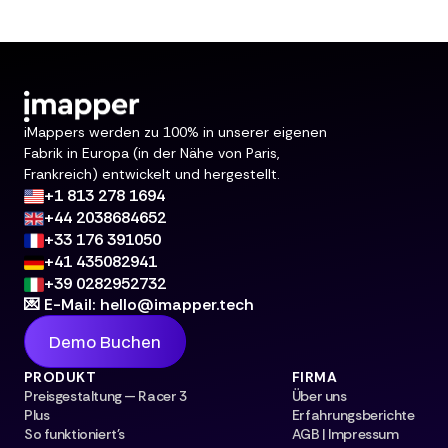
iMappers werden zu 100% in unserer eigenen
Fabrik in Europa (in der Nähe von Paris,
Frankreich) entwickelt und hergestellt.
+1 813 278 1694
+44 2038684652
+33 176 391050
+41 435082941
+39 0282952732
💌 E-Mail: hello@imapper.tech
Demo Buchen
PRODUKT
FIRMA
Preisgestaltung — Racer 3
Über uns
Plus
Erfahrungsberichte
So funktioniert's
AGB | Impressum